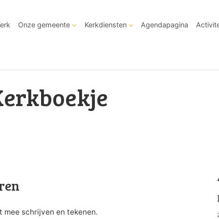
Kerk
Onze gemeente
Kerkdiensten
Agendapagina
Activit
Kerkboekje
eren
st mee schrijven en tekenen.