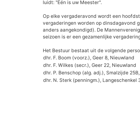
luidt: "Eén is uw Meester".
Op elke vergaderavond wordt een hoofdstu
vergaderin­gen worden op dinsdagavond geh
anders aangekondigd). De Mannenverenigin
seizoen is er een geza­menlijke vergaderi
Het Bestuur bestaat uit de volgende pers
dhr. F. Boom (voorz.), Geer 8, Nieuwland
dhr. F. Wilkes (secr.), Geer 22, Nieuwland
dhr. P. Benschop (alg. adj.), Smalzijde 25
dhr. N. Sterk (penningm.), Langeschenkel 