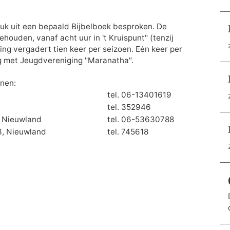
k uit een bepaald Bijbelboek besproken. De
ouden, vanaf acht uur in 't Kruispunt" (tenzij
g vergadert tien keer per seizoen. Eén keer per
ng met Jeugdvereniging "Maranatha".
onen:
tel. 06-13401619
tel. 352946
B, Nieuwland
tel. 06-53630788
3, Nieuwland
tel. 745618